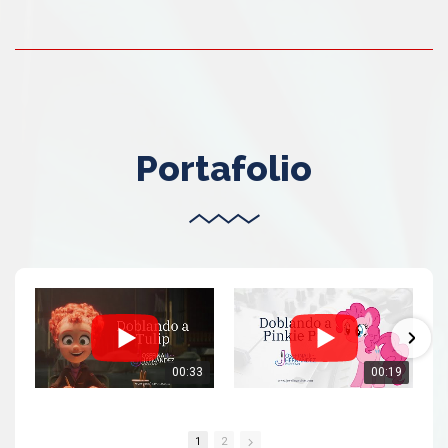
Portafolio
00:33
00:19
1
2